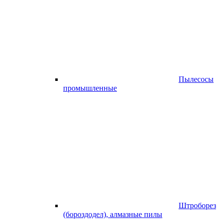
Пылесосы
промышленные
Штроборез
(бороздодел), алмазные пилы