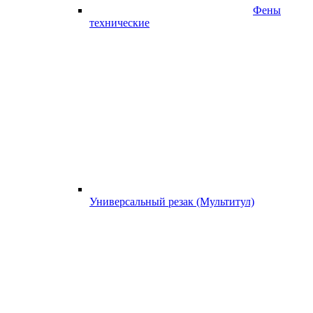
Фены
технические
Универсальный резак (Мультитул)