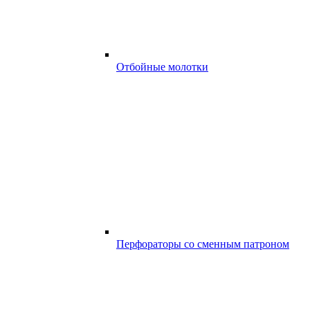
Отбойные молотки
Перфораторы со сменным патроном