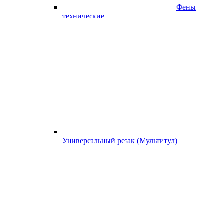
Фены
технические
Универсальный резак (Мультитул)