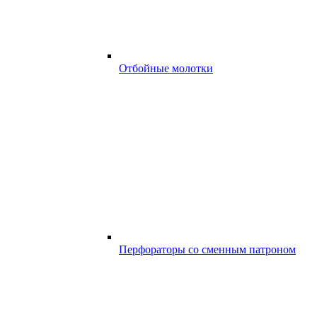
Отбойные молотки
Перфораторы со сменным патроном