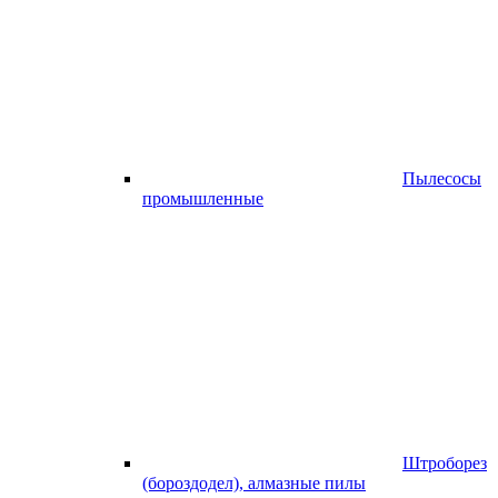
Пылесосы
промышленные
Штроборез
(бороздодел), алмазные пилы