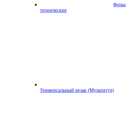
Фены
технические
Универсальный резак (Мультитул)