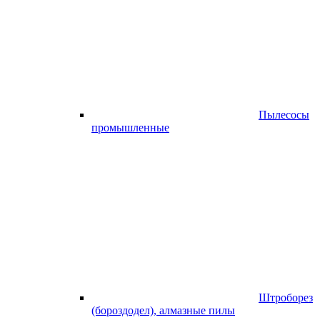
Пылесосы
промышленные
Штроборез
(бороздодел), алмазные пилы