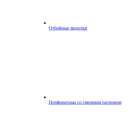
Отбойные молотки
Перфораторы со сменным патроном