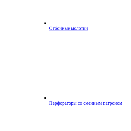
Отбойные молотки
Перфораторы со сменным патроном