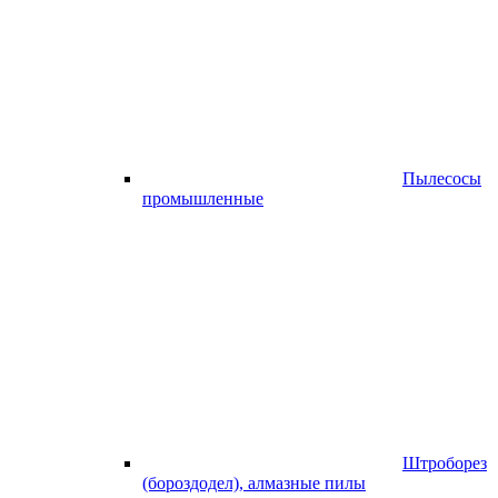
Пылесосы
промышленные
Штроборез
(бороздодел), алмазные пилы