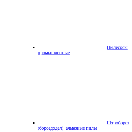
Пылесосы
промышленные
Штроборез
(бороздодел), алмазные пилы