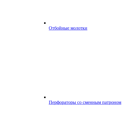
Отбойные молотки
Перфораторы со сменным патроном