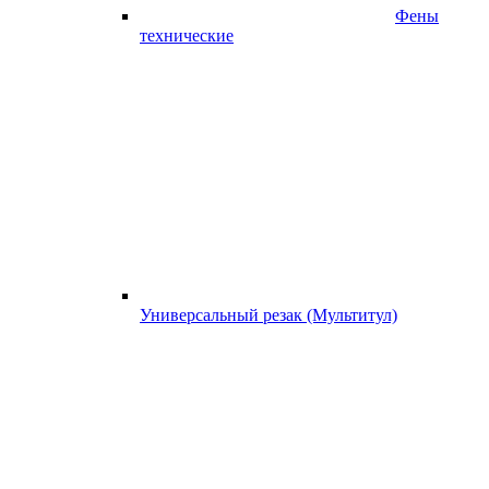
Фены
технические
Универсальный резак (Мультитул)