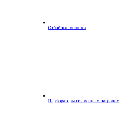
Отбойные молотки
Перфораторы со сменным патроном