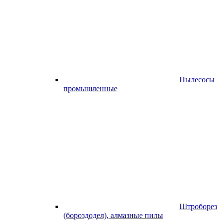
Пылесосы
промышленные
Штроборез
(бороздодел), алмазные пилы