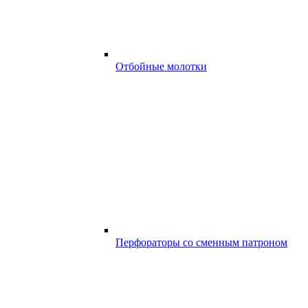
Отбойные молотки
Перфораторы со сменным патроном