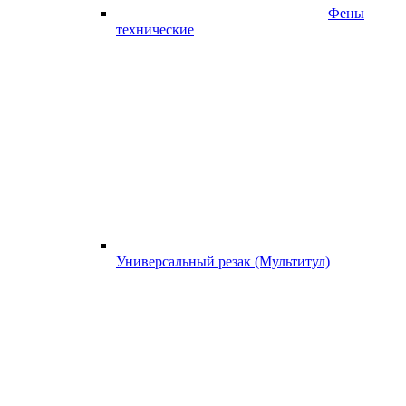
Фены
технические
Универсальный резак (Мультитул)