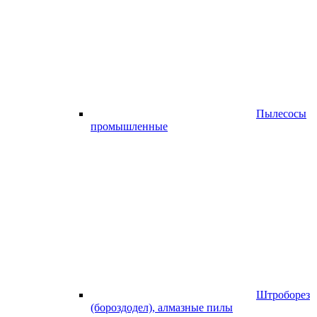
Пылесосы
промышленные
Штроборез
(бороздодел), алмазные пилы