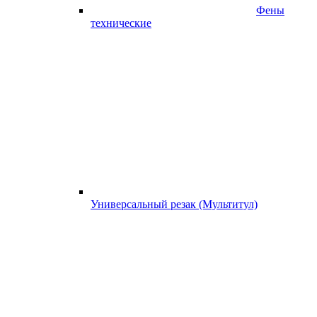
Фены
технические
Универсальный резак (Мультитул)