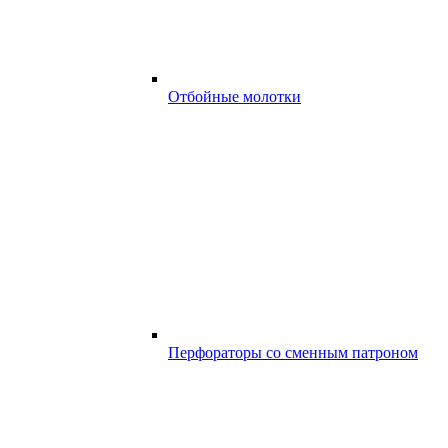
Отбойные молотки
Перфораторы со сменным патроном