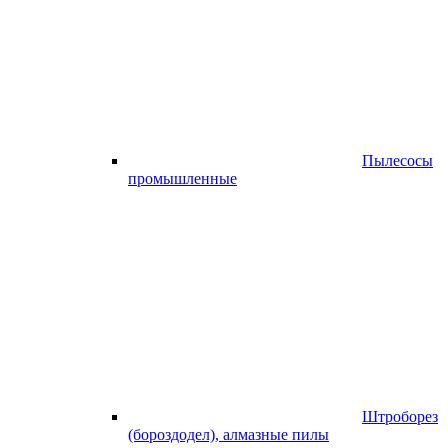
Пылесосы
промышленные
Штроборез
(бороздодел), алмазные пилы