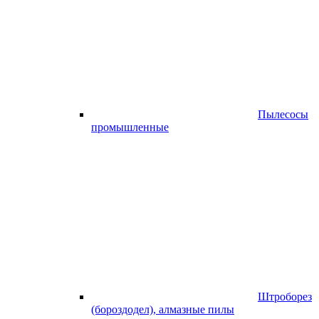
Пылесосы
промышленные
Штроборез
(бороздодел), алмазные пилы