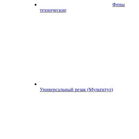
Фены
технические
Универсальный резак (Мультитул)