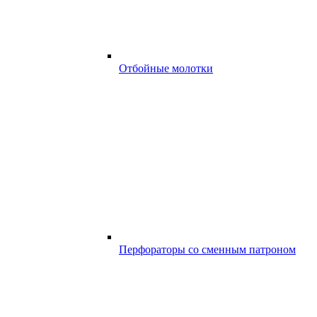
Отбойные молотки
Перфораторы со сменным патроном