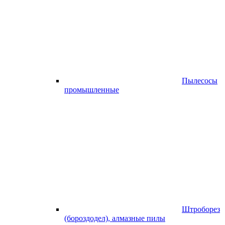
Пылесосы
промышленные
Штроборез
(бороздодел), алмазные пилы