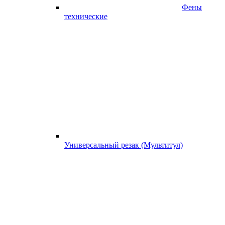
Фены
технические
Универсальный резак (Мультитул)