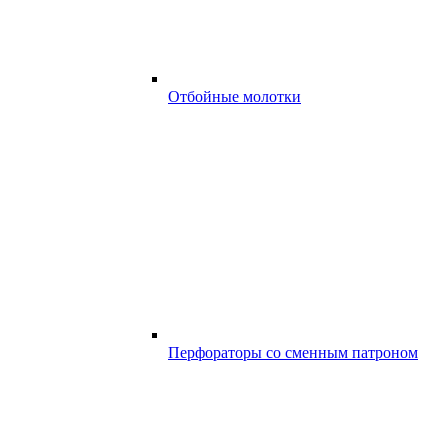
Отбойные молотки
Перфораторы со сменным патроном