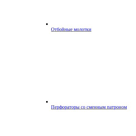
Отбойные молотки
Перфораторы со сменным патроном