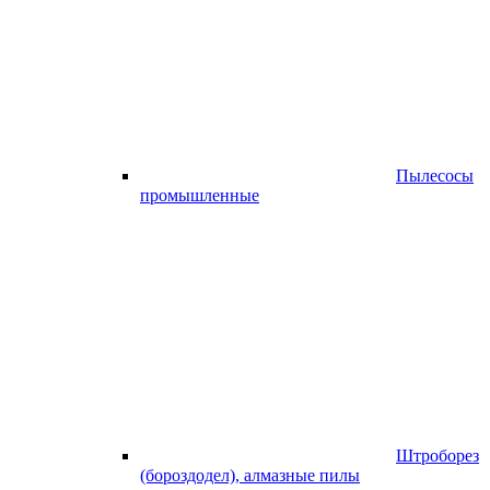
Пылесосы
промышленные
Штроборез
(бороздодел), алмазные пилы