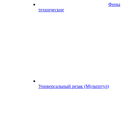
Фены
технические
Универсальный резак (Мультитул)