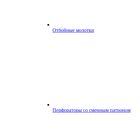
Отбойные молотки
Перфораторы со сменным патроном