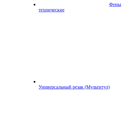
Фены
технические
Универсальный резак (Мультитул)