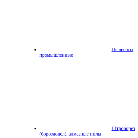
Пылесосы
промышленные
Штроборез
(бороздодел), алмазные пилы