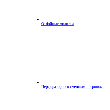
Отбойные молотки
Перфораторы со сменным патроном