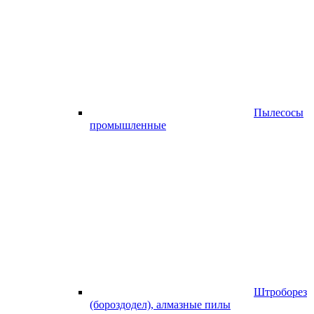
Пылесосы
промышленные
Штроборез
(бороздодел), алмазные пилы