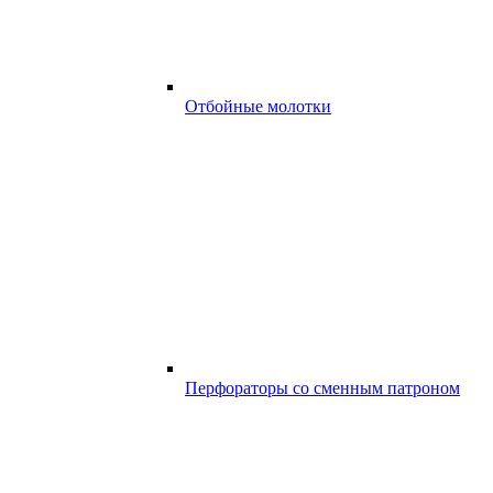
Отбойные молотки
Перфораторы со сменным патроном