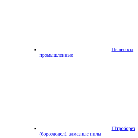
Пылесосы
промышленные
Штроборез
(бороздодел), алмазные пилы