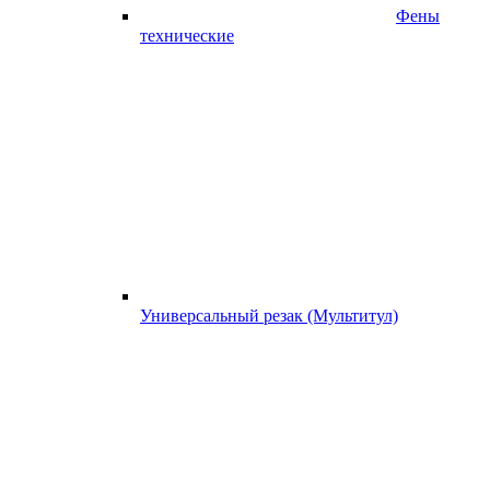
Фены
технические
Универсальный резак (Мультитул)