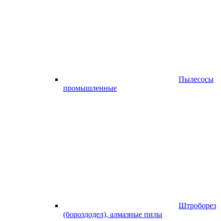
Пылесосы
промышленные
Штроборез
(бороздодел), алмазные пилы