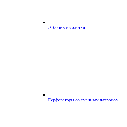
Отбойные молотки
Перфораторы со сменным патроном