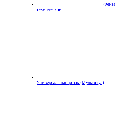
Фены
технические
Универсальный резак (Мультитул)