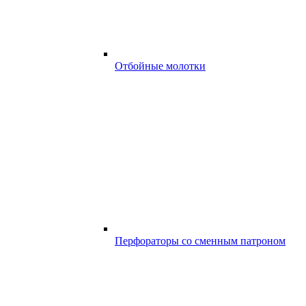
Отбойные молотки
Перфораторы со сменным патроном