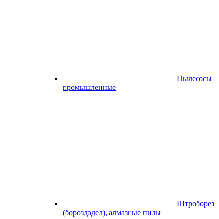
Пылесосы
промышленные
Штроборез
(бороздодел), алмазные пилы