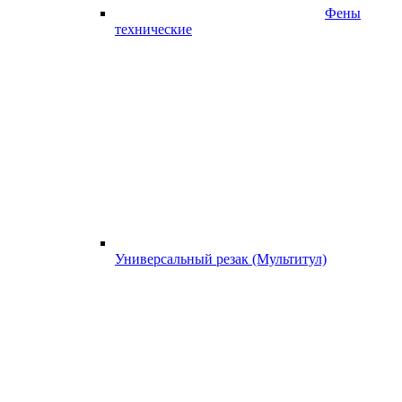
Фены
технические
Универсальный резак (Мультитул)