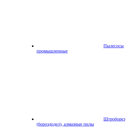
Пылесосы
промышленные
Штроборез
(бороздодел), алмазные пилы