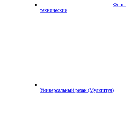
Фены
технические
Универсальный резак (Мультитул)