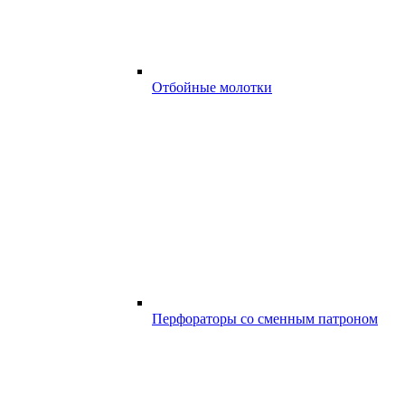
Отбойные молотки
Перфораторы со сменным патроном