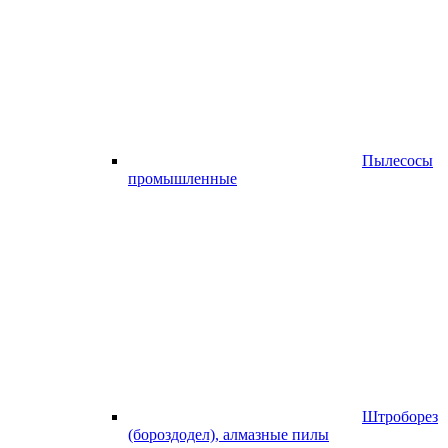
Пылесосы
промышленные
Штроборез
(бороздодел), алмазные пилы