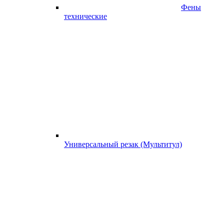
Фены
технические
Универсальный резак (Мультитул)