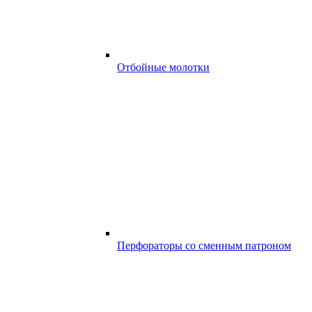
Отбойные молотки
Перфораторы со сменным патроном