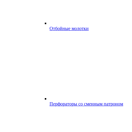
Отбойные молотки
Перфораторы со сменным патроном