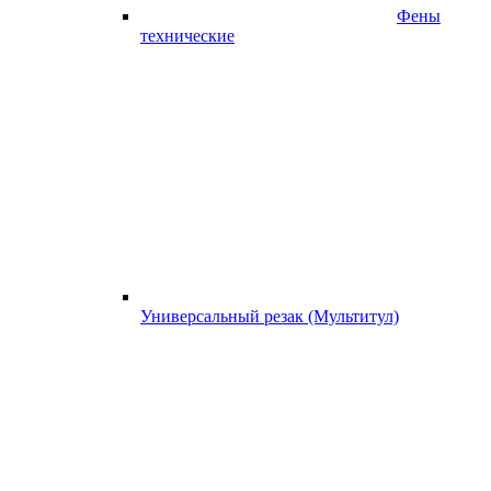
Фены
технические
Универсальный резак (Мультитул)