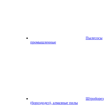
Пылесосы
промышленные
Штроборез
(бороздодел), алмазные пилы