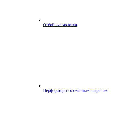
Отбойные молотки
Перфораторы со сменным патроном