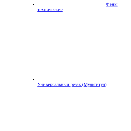
Фены
технические
Универсальный резак (Мультитул)