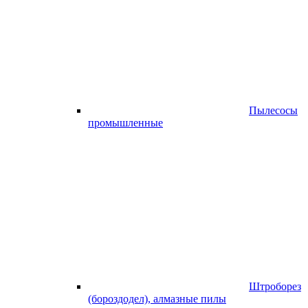
Пылесосы
промышленные
Штроборез
(бороздодел), алмазные пилы