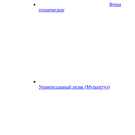
Фены
технические
Универсальный резак (Мультитул)