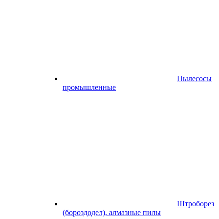
Пылесосы
промышленные
Штроборез
(бороздодел), алмазные пилы