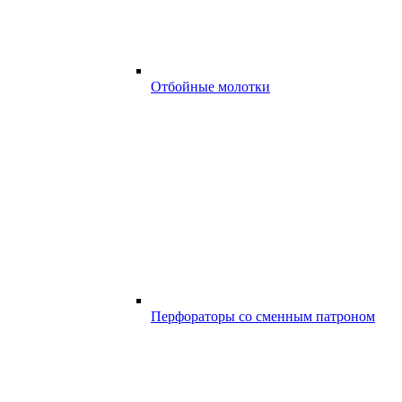
Отбойные молотки
Перфораторы со сменным патроном