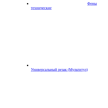
Фены
технические
Универсальный резак (Мультитул)