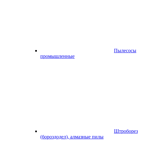
Пылесосы
промышленные
Штроборез
(бороздодел), алмазные пилы