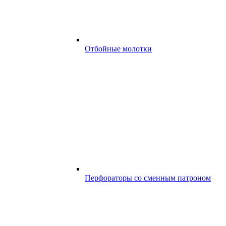
Отбойные молотки
Перфораторы со сменным патроном