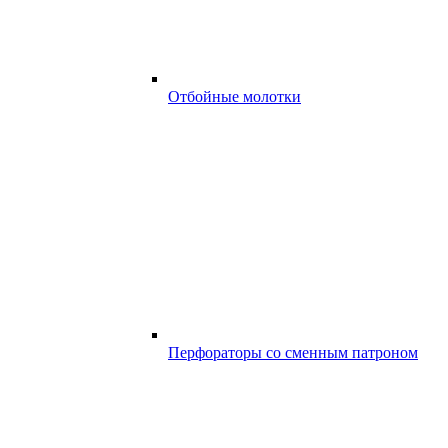
Отбойные молотки
Перфораторы со сменным патроном