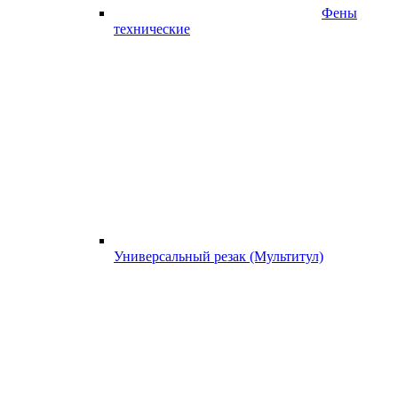
Фены
технические
Универсальный резак (Мультитул)