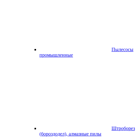
Пылесосы
промышленные
Штроборез
(бороздодел), алмазные пилы