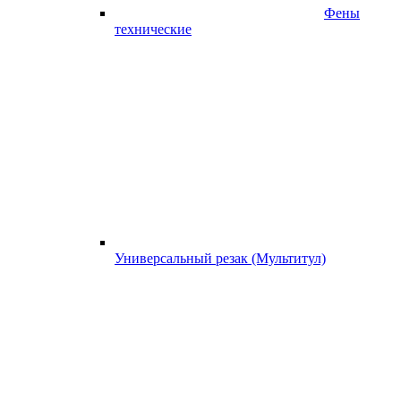
Фены
технические
Универсальный резак (Мультитул)