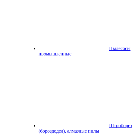
Пылесосы
промышленные
Штроборез
(бороздодел), алмазные пилы