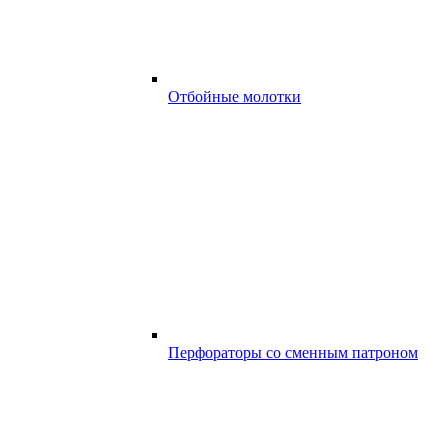
Отбойные молотки
Перфораторы со сменным патроном