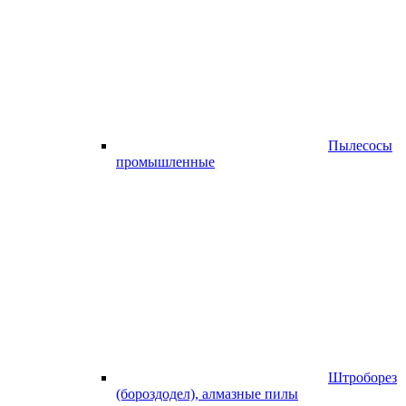
Пылесосы
промышленные
Штроборез
(бороздодел), алмазные пилы