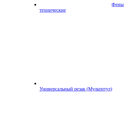
Фены
технические
Универсальный резак (Мультитул)