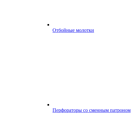
Отбойные молотки
Перфораторы со сменным патроном