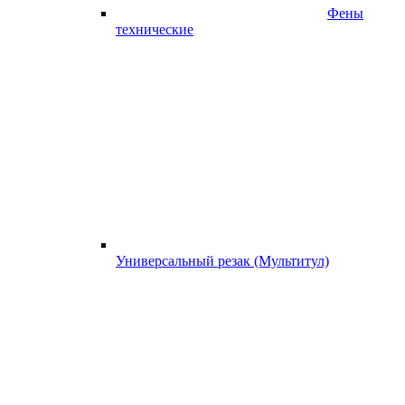
Фены
технические
Универсальный резак (Мультитул)