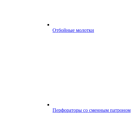
Отбойные молотки
Перфораторы со сменным патроном