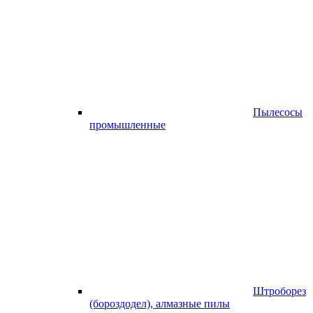
Пылесосы
промышленные
Штроборез
(бороздодел), алмазные пилы