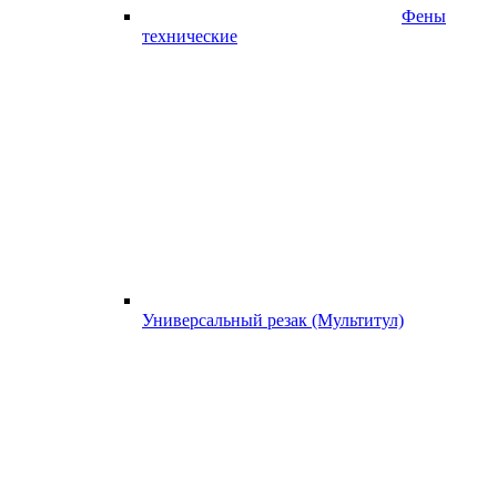
Фены
технические
Универсальный резак (Мультитул)