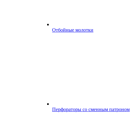
Отбойные молотки
Перфораторы со сменным патроном