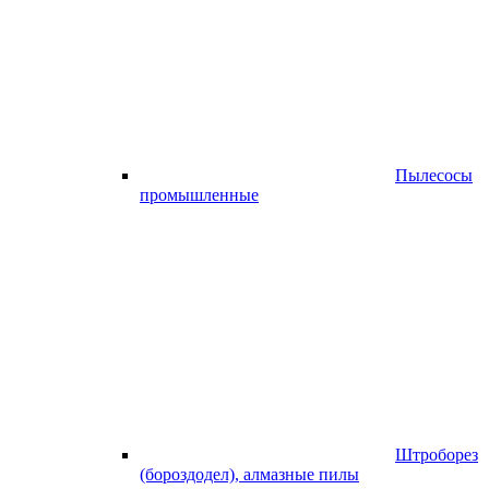
Пылесосы
промышленные
Штроборез
(бороздодел), алмазные пилы