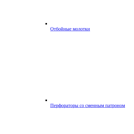
Отбойные молотки
Перфораторы со сменным патроном