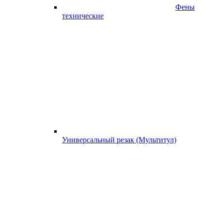
Фены
технические
Универсальный резак (Мультитул)