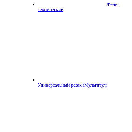
Фены
технические
Универсальный резак (Мультитул)