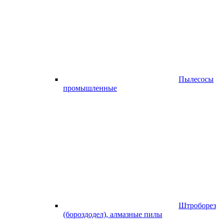
Пылесосы
промышленные
Штроборез
(бороздодел), алмазные пилы