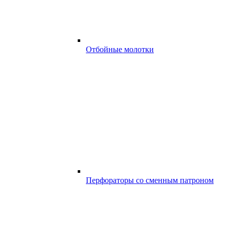
Отбойные молотки
Перфораторы со сменным патроном