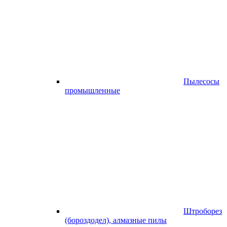
Пылесосы
промышленные
Штроборез
(бороздодел), алмазные пилы