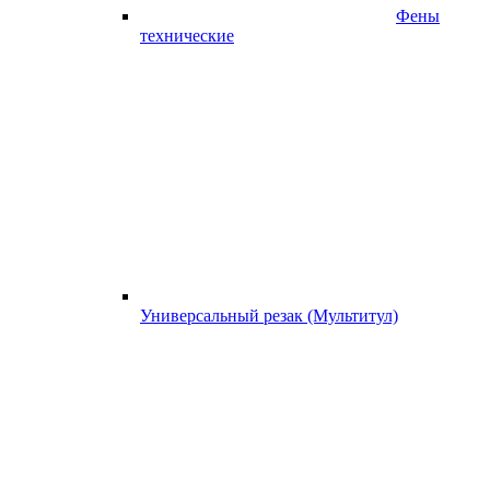
Фены
технические
Универсальный резак (Мультитул)