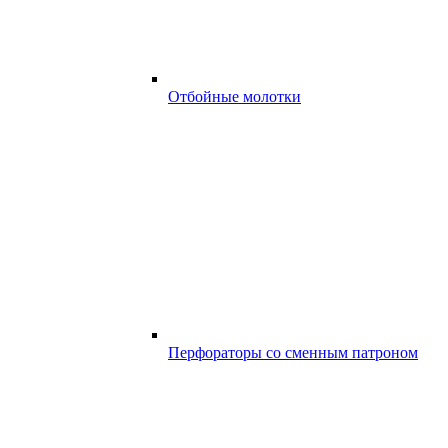
Отбойные молотки
Перфораторы со сменным патроном