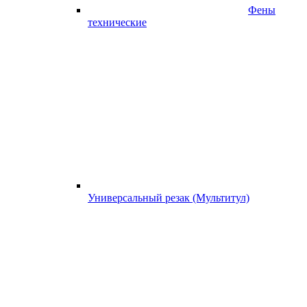
Фены
технические
Универсальный резак (Мультитул)