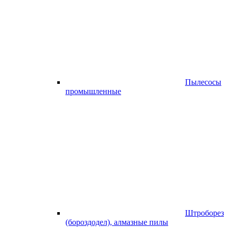
Пылесосы
промышленные
Штроборез
(бороздодел), алмазные пилы