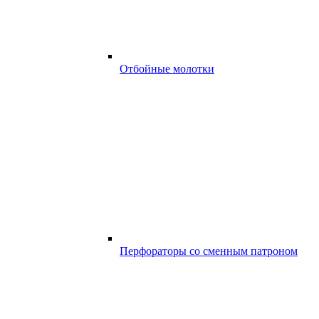
Отбойные молотки
Перфораторы со сменным патроном