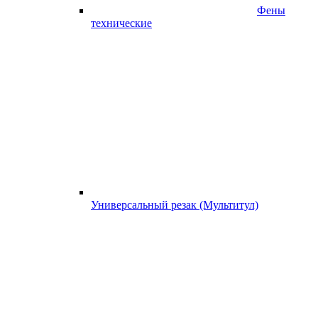
Фены
технические
Универсальный резак (Мультитул)