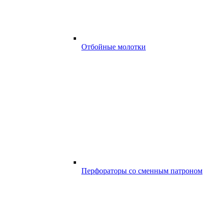
Отбойные молотки
Перфораторы со сменным патроном