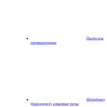
Пылесосы
промышленные
Штроборез
(бороздодел), алмазные пилы