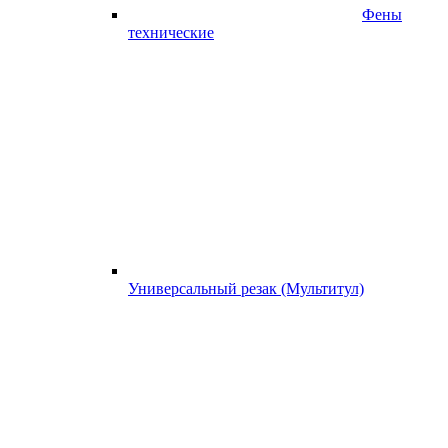
Фены
технические
Универсальный резак (Мультитул)