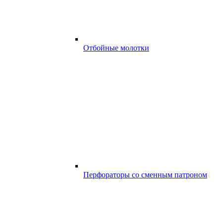
Отбойные молотки
Перфораторы со сменным патроном