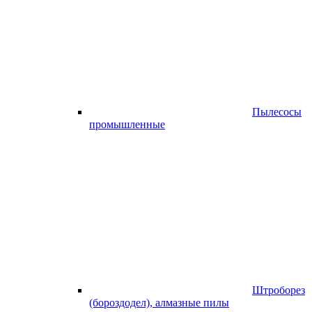
Пылесосы
промышленные
Штроборез
(бороздодел), алмазные пилы