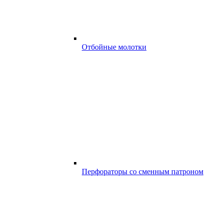
Отбойные молотки
Перфораторы со сменным патроном