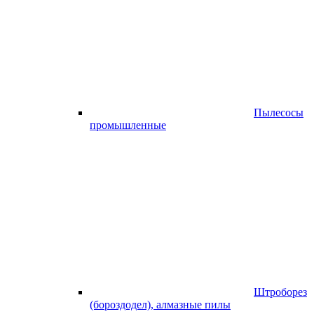
Пылесосы
промышленные
Штроборез
(бороздодел), алмазные пилы