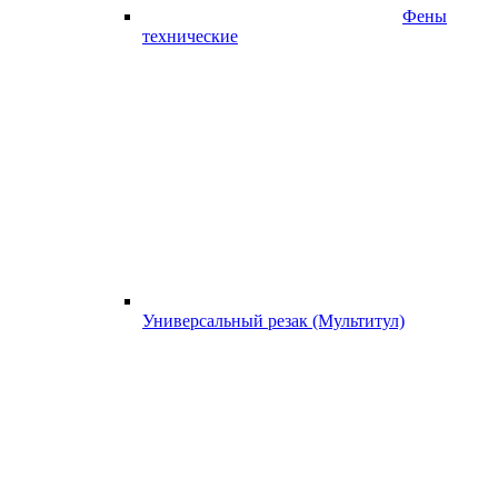
Фены
технические
Универсальный резак (Мультитул)