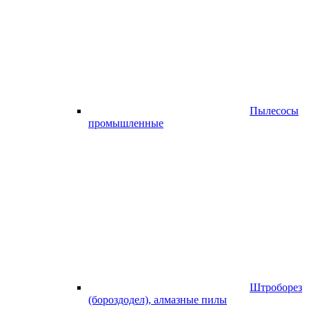
Пылесосы
промышленные
Штроборез
(бороздодел), алмазные пилы