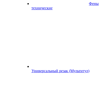
Фены
технические
Универсальный резак (Мультитул)