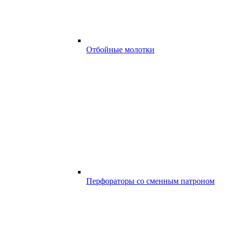
Отбойные молотки
Перфораторы со сменным патроном