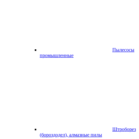
Пылесосы
промышленные
Штроборез
(бороздодел), алмазные пилы