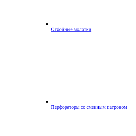
Отбойные молотки
Перфораторы со сменным патроном