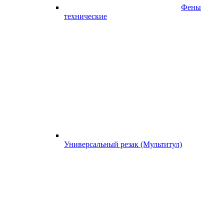
Фены
технические
Универсальный резак (Мультитул)