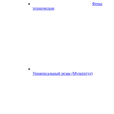
Фены
технические
Универсальный резак (Мультитул)