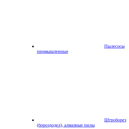
Пылесосы
промышленные
Штроборез
(бороздодел), алмазные пилы