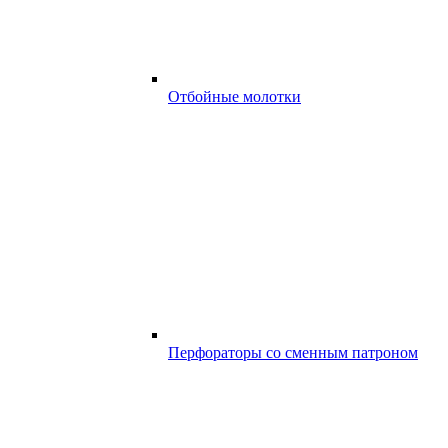
Отбойные молотки
Перфораторы со сменным патроном