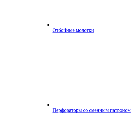
Отбойные молотки
Перфораторы со сменным патроном