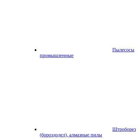
Пылесосы
промышленные
Штроборез
(бороздодел), алмазные пилы