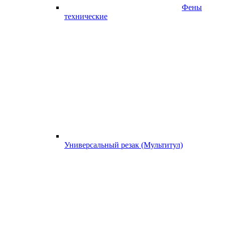
Фены
технические
Универсальный резак (Мультитул)