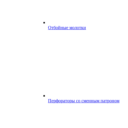
Отбойные молотки
Перфораторы со сменным патроном