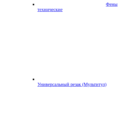
Фены
технические
Универсальный резак (Мультитул)