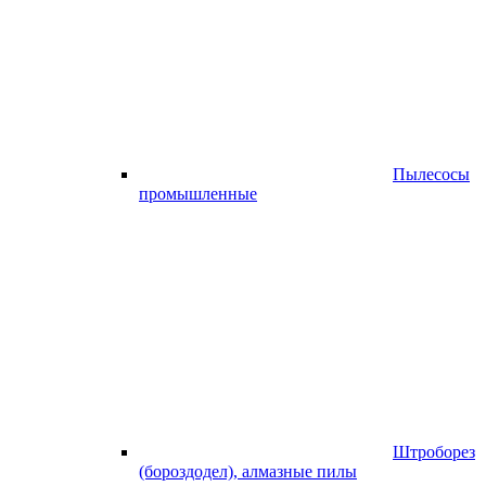
Пылесосы
промышленные
Штроборез
(бороздодел), алмазные пилы