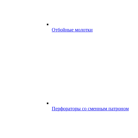
Отбойные молотки
Перфораторы со сменным патроном