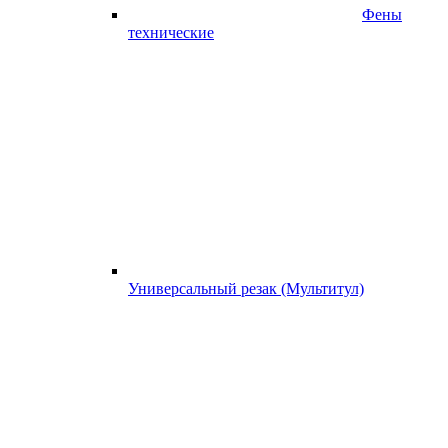
Фены
технические
Универсальный резак (Мультитул)