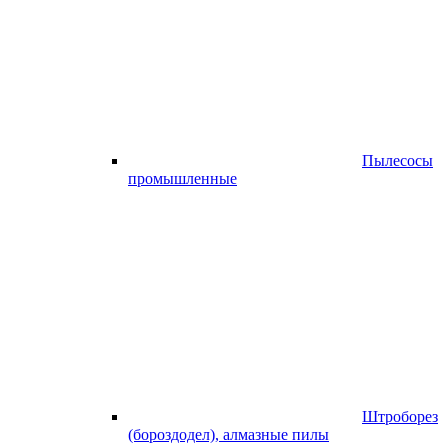
Пылесосы
промышленные
Штроборез
(бороздодел), алмазные пилы