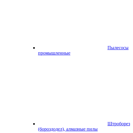
Пылесосы
промышленные
Штроборез
(бороздодел), алмазные пилы