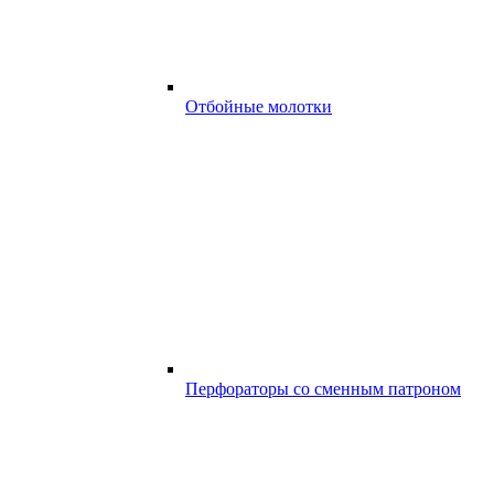
Отбойные молотки
Перфораторы со сменным патроном