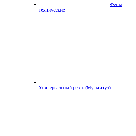
Фены
технические
Универсальный резак (Мультитул)