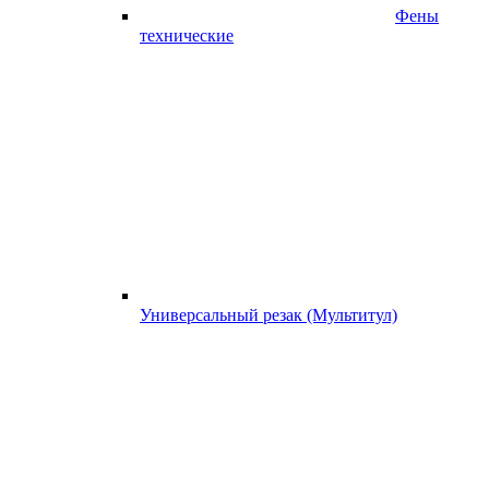
Фены
технические
Универсальный резак (Мультитул)