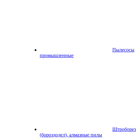
Пылесосы
промышленные
Штроборез
(бороздодел), алмазные пилы