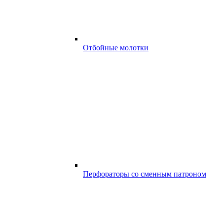
Отбойные молотки
Перфораторы со сменным патроном