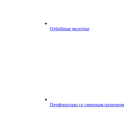
Отбойные молотки
Перфораторы со сменным патроном