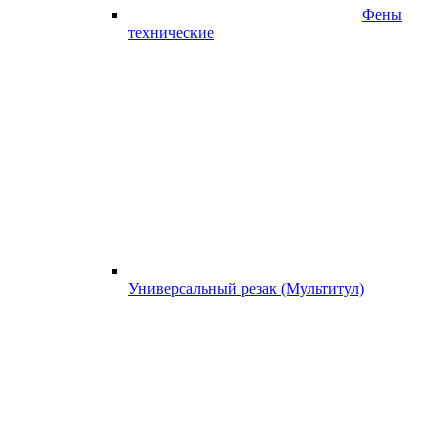
Фены
технические
Универсальный резак (Мультитул)