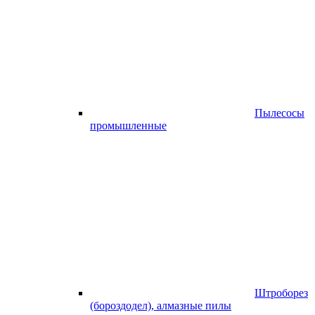
Пылесосы
промышленные
Штроборез
(бороздодел), алмазные пилы