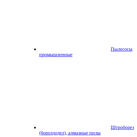
Пылесосы
промышленные
Штроборез
(бороздодел), алмазные пилы