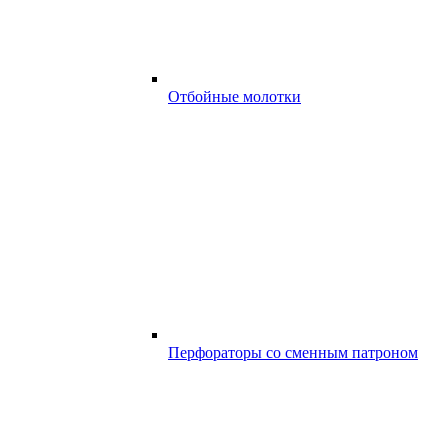
Отбойные молотки
Перфораторы со сменным патроном