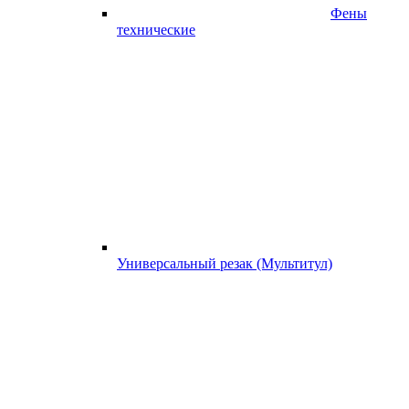
Фены
технические
Универсальный резак (Мультитул)