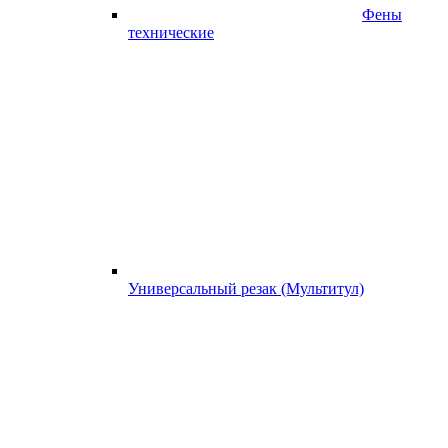
Фены
технические
Универсальный резак (Мультитул)