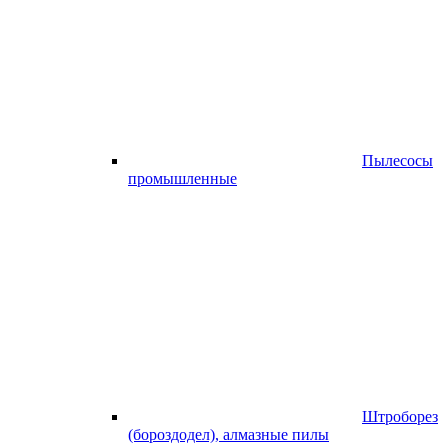
Пылесосы
промышленные
Штроборез
(бороздодел), алмазные пилы