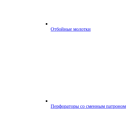
Отбойные молотки
Перфораторы со сменным патроном