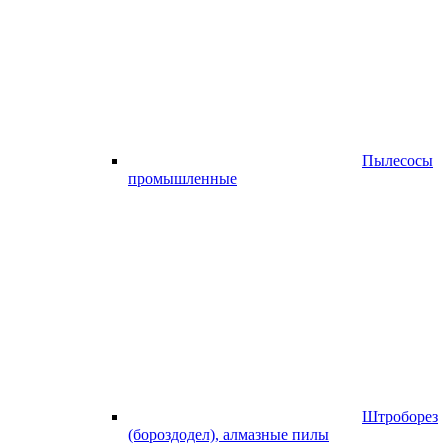
Пылесосы
промышленные
Штроборез
(бороздодел), алмазные пилы