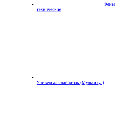
Фены
технические
Универсальный резак (Мультитул)