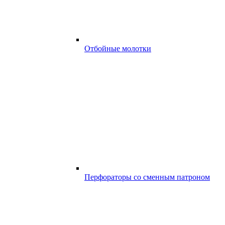
Отбойные молотки
Перфораторы со сменным патроном