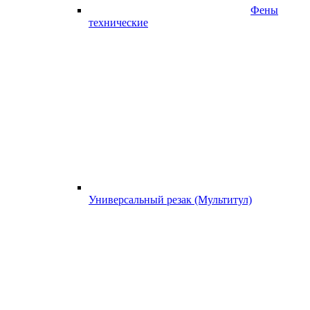
Фены
технические
Универсальный резак (Мультитул)