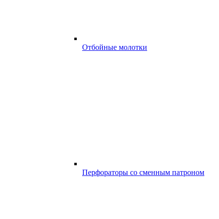
Отбойные молотки
Перфораторы со сменным патроном