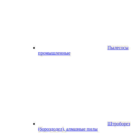
Пылесосы
промышленные
Штроборез
(бороздодел), алмазные пилы