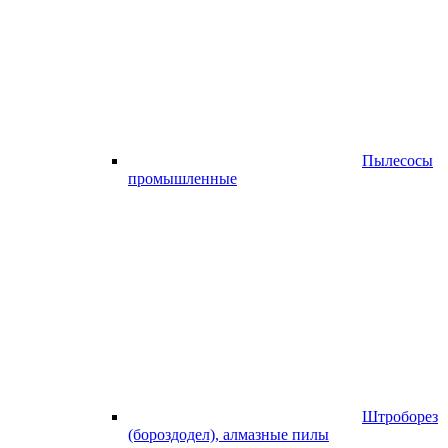
Пылесосы
промышленные
Штроборез
(бороздодел), алмазные пилы