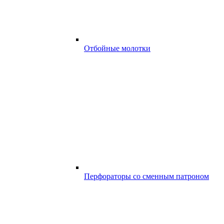
Отбойные молотки
Перфораторы со сменным патроном