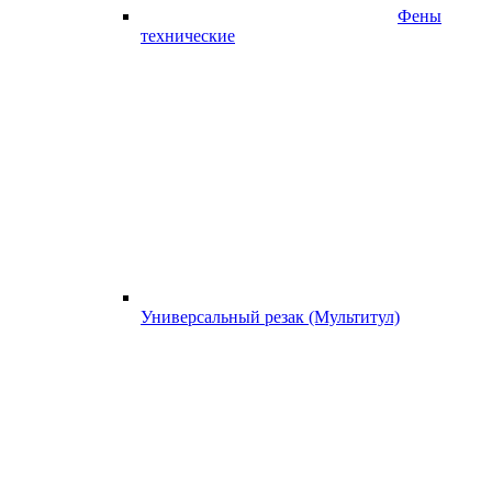
Фены
технические
Универсальный резак (Мультитул)