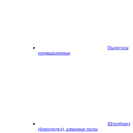
Пылесосы
промышленные
Штроборез
(бороздодел), алмазные пилы