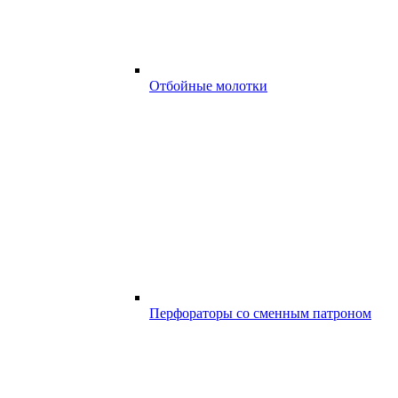
Отбойные молотки
Перфораторы со сменным патроном