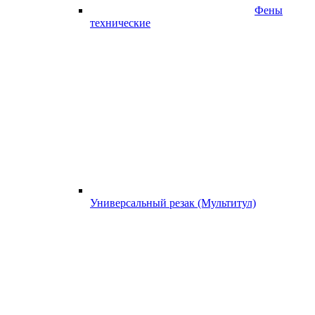
Фены
технические
Универсальный резак (Мультитул)