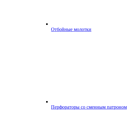
Отбойные молотки
Перфораторы со сменным патроном