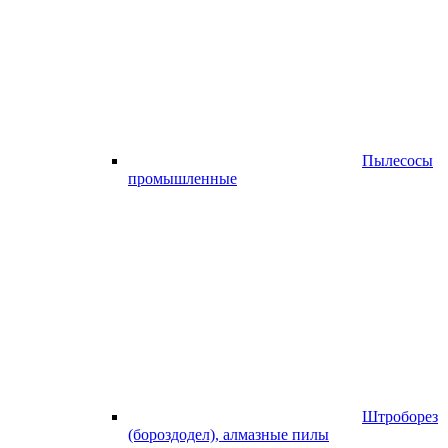
Пылесосы
промышленные
Штроборез
(бороздодел), алмазные пилы