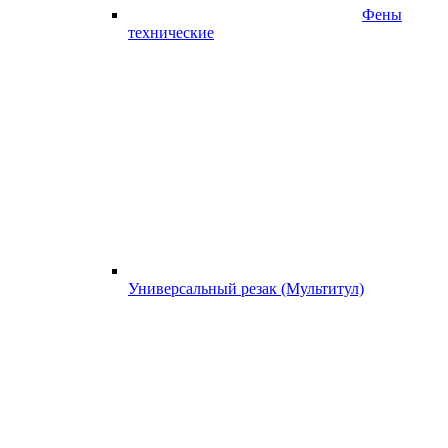
Фены
технические
Универсальный резак (Мультитул)